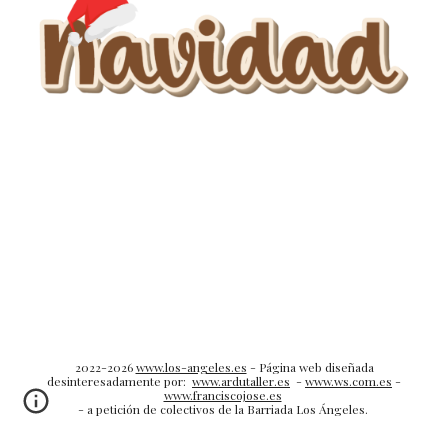
2022-2026
www.los-angeles.es
- Página web diseñada
desinteresadamente por:
www.ardutaller.es
-
www.ws.com.es
-
www.franciscojose.es
- a petición de colectivos de la Barriada Los Ángeles.