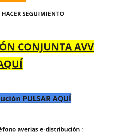
A HACER SEGUIMIENTO
IÓN CONJUNTA AVV
AQUÍ
bución PULSAR AQUÍ
éfono averias e-distribución :