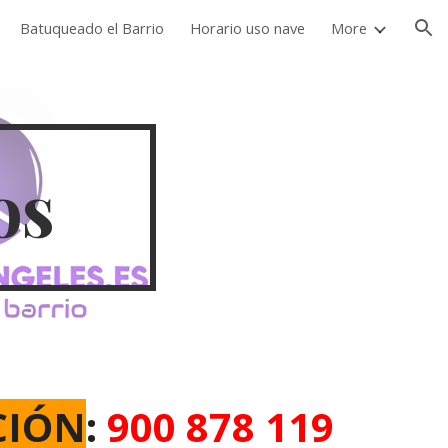
Batuqueado el Barrio
Horario uso nave
More
ion
os
CIÓN
:
900 878 119