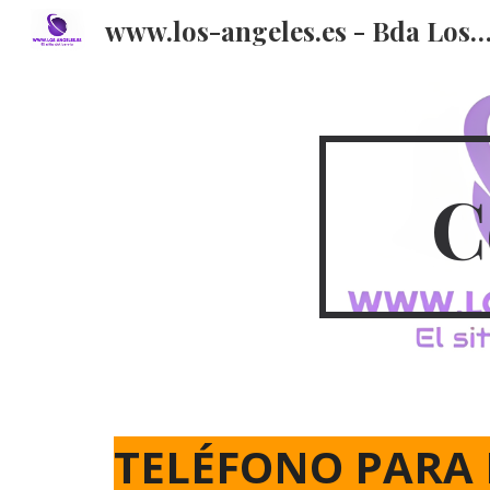
www.los-angeles.es - Bda Los Ángeles - Córdoba - E
Sk
C
TELÉFONO PARA